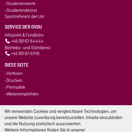
Studentenwerk
Studierendenrat
Sportreferent der Uni
SERVICE DER OVGU
Infopoint & Fundbüro
+49 391 67-54444
Betriebs- und Stördienst
+49 391 67-51118
DIESE SEITE
Vorlesen
Drucken
Permalink
Weiterempfehlen
Impressum
Wir verwenden Cookies und vergleichbare Technologien, um
unsere Website zuverlässig bereitzustellen, Inhalte einzubinden
Datenschutz
und die Nutzung statistisch auszuwerten.
Weitere Informationen finden Sie in unserer
Barrierefreiheit