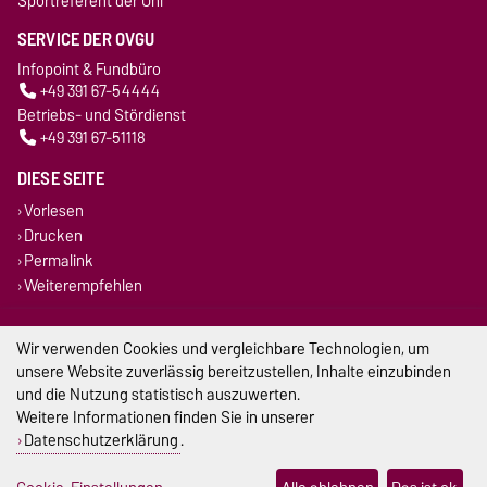
Sportreferent der Uni
SERVICE DER OVGU
Infopoint & Fundbüro
+49 391 67-54444
Betriebs- und Stördienst
+49 391 67-51118
DIESE SEITE
Vorlesen
Drucken
Permalink
Weiterempfehlen
Impressum
Wir verwenden Cookies und vergleichbare Technologien, um
unsere Website zuverlässig bereitzustellen, Inhalte einzubinden
Datenschutz
und die Nutzung statistisch auszuwerten.
Weitere Informationen finden Sie in unserer
Barrierefreiheit
Datenschutzerklärung
.
Cookie-Einstellungen