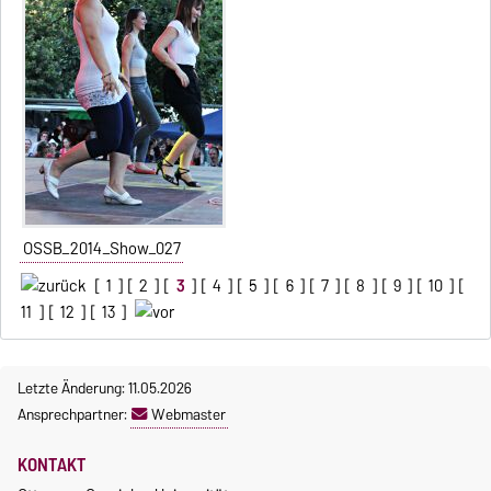
OSSB_2014_Show_027
[
1
] [
2
] [
3
] [
4
] [
5
] [
6
] [
7
] [
8
] [
9
] [
10
] [
11
] [
12
] [
13
]
Letzte Änderung: 11.05.2026
Ansprechpartner:
Webmaster
KONTAKT