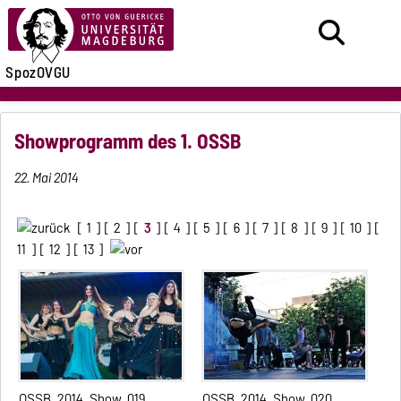
SpozOVGU
Showprogramm des 1. OSSB
22. Mai 2014
[
1
] [
2
] [
3
] [
4
] [
5
] [
6
] [
7
] [
8
] [
9
] [
10
] [
11
] [
12
] [
13
]
OSSB_2014_Show_019
OSSB_2014_Show_020