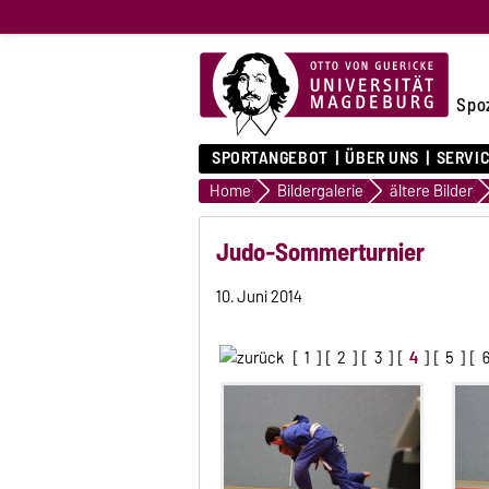
Spo
SPORTANGEBOT
ÜBER UNS
SERVI
Home
Bildergalerie
ältere Bilder
Judo-Sommerturnier
10. Juni 2014
[
1
] [
2
] [
3
] [
4
] [
5
] [