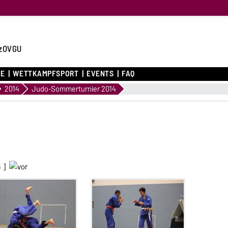
zOVGU
CE
WETTKAMPFSPORT
EVENTS
FAQ
2014
Judo-Sommerturnier 2014
6
]