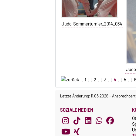
Judo-Sommerturnier_2014_034
Judo
[
1
] [
2
] [
3
] [
4
] [
5
] [
Letzte Änderung: 11.05.2026
-
Ansprechpart
SOZIALE MEDIEN
K
O
S
Un
3