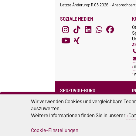
Letzte Änderung: 11.05.2026
-
Ansprechpart
SOZIALE MEDIEN
K
O
S
Un
3
SPOZOVGU-BÜRO
I
Sprechzeiten
C
Wir verwenden Cookies und vergleichbare Techno
Team SpozOVGU
auszuwerten.
S
Weitere Informationen finden Sie in unserer
Dat
Sp
Cookie-Einstellungen
Impressum
D