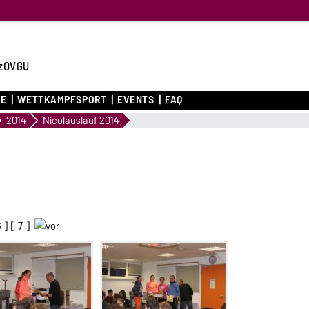
zOVGU
CE
WETTKAMPFSPORT
EVENTS
FAQ
2014
Nicolauslauf 2014
6
] [
7
]