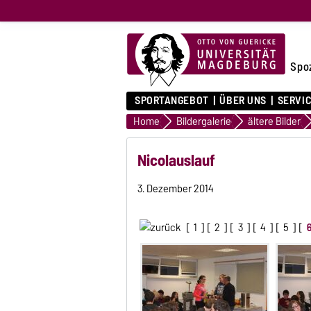
Spo
SPORTANGEBOT
ÜBER UNS
SERVI
Home
Bildergalerie
ältere Bilder
Nicolauslauf
3. Dezember 2014
[
1
] [
2
] [
3
] [
4
] [
5
] [