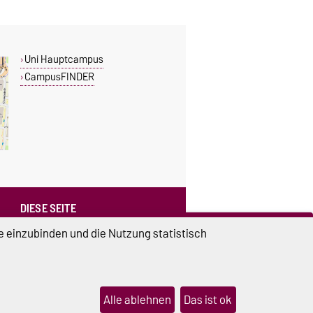
Uni Hauptcampus
CampusFINDER
DIESE SEITE
Vorlesen
e einzubinden und die Nutzung statistisch
Drucken
Permalink
Weiterempfehlen
Alle ablehnen
Das ist ok
lungen
Sitemap