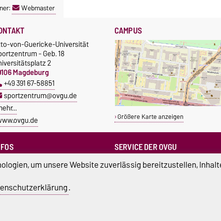
ner:
Webmaster
ONTAKT
CAMPUS
tto-von-Guericke-Universität
portzentrum - Geb. 18
iversitätsplatz 2
9106 Magdeburg
+49 391 67-58851
sportzentrum@ovgu.de
mehr…
Größere Karte anzeigen
www.ovgu.de
NFOS
SERVICE DER OVGU
Infopoint & Fundbüro
ampus Service Center
logien, um unsere Website zuverlässig bereitzustellen, Inhalt
+49 391 67-54444
Studentenwerk
Betriebs- und Stördienst
tudierendenrat
enschutzerklärung
.
+49 391 67-51118
ortreferent der Uni
atenschutz
Barrierefreiheit
Cookie-Einstel