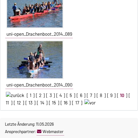
uni-open_Drachenboot_2014_089
uni-open_Drachenboot_2014_090
[
1
] [
2
] [
3
] [
4
] [
5
] [
6
] [
7
] [
8
] [
9
] [
10
] [
11
] [
12
] [
13
] [
14
] [
15
] [
16
] [
17
]
Letzte Änderung: 11.05.2026
Ansprechpartner:
Webmaster