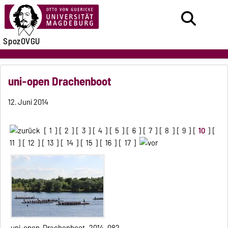
SpozOVGU
uni-open Drachenboot
12. Juni 2014
[
1
] [
2
] [
3
] [
4
] [
5
] [
6
] [
7
] [
8
] [
9
] [
10
] [
11
] [
12
] [
13
] [
14
] [
15
] [
16
] [
17
]