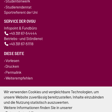
Studentenwerk
Studierendenrat
Sportreferent der Uni
SERVICE DER OVGU
Infopoint & Fundbüro
+49 391 67-54444
Betriebs- und Stördienst
+49 391 67-51118
DIESE SEITE
Vorlesen
Drucken
Permalink
Weiterempfehlen
Impressum
Wir verwenden Cookies und vergleichbare Technologien, um
unsere Website zuverlässig bereitzustellen, Inhalte einzubinden
Datenschutz
und die Nutzung statistisch auszuwerten.
Weitere Informationen finden Sie in unserer
Barrierefreiheit