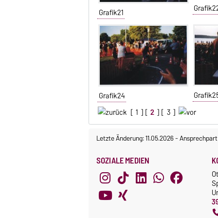
Grafik2
Grafik21
Grafik2
Grafik24
[
1
] [
2
] [
3
]
Letzte Änderung: 11.05.2026
-
Ansprechpart
SOZIALE MEDIEN
K
O
S
Un
3