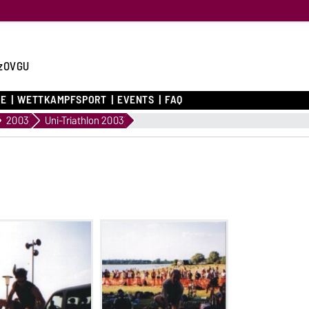
zOVGU
CE
WETTKAMPFSPORT
EVENTS
FAQ
2003
Uni-Triathlon 2003