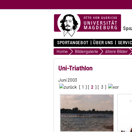
Spo
SPORTANGEBOT
ÜBER UNS
SERVI
Home
Bildergalerie
ältere Bilder
Uni-Triathlon
Juni 2003
[
1
] [
2
] [
3
]