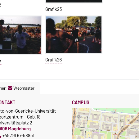
2
Grafik23
Grafik26
5
ner:
Webmaster
ONTAKT
CAMPUS
tto-von-Guericke-Universität
portzentrum - Geb. 18
iversitätsplatz 2
9106 Magdeburg
+49 391 67-58851