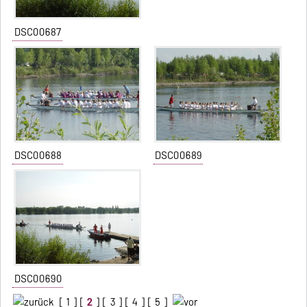
DSC00687
DSC00688
DSC00689
DSC00690
[
1
] [
2
] [
3
] [
4
] [
5
]