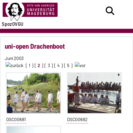
SpozOVGU
uni-open Drachenboot
Juni 2003
[
1
] [
2
] [
3
] [
4
] [
5
]
DSC00681
DSC00682