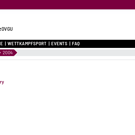
zOVGU
CE
WETTKAMPFSPORT
EVENTS
FAQ
2004
ery