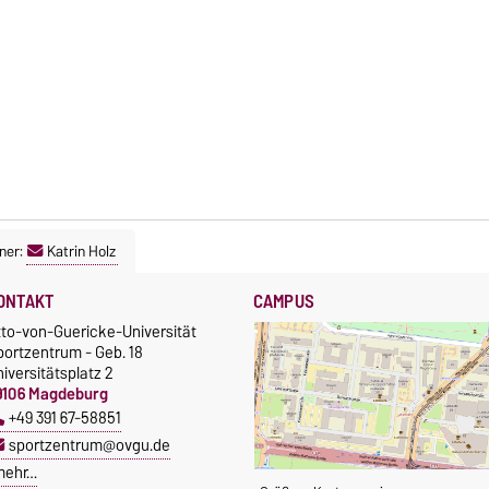
ner:
Katrin Holz
ONTAKT
CAMPUS
tto-von-Guericke-Universität
portzentrum - Geb. 18
iversitätsplatz 2
9106 Magdeburg
+49 391 67-58851
sportzentrum@ovgu.de
mehr…