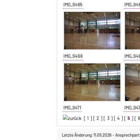
IMG_9465
IMG_94
IMG_9468
IMG_94
IMG_9471
IMG_94
[
1
] [
2
] [
3
] [
4
] [
5
] [
Letzte Änderung: 11.05.2026
-
Ansprechpart