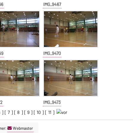
66
IMG_9467
69
IMG_9470
72
IMG_9473
6
] [
7
] [
8
] [
9
] [
10
] [
11
]
ner:
Webmaster