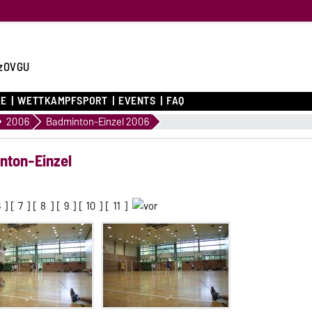
zOVGU
CE
WETTKAMPFSPORT
EVENTS
FAQ
2006
Badminton-Einzel 2006
nton-Einzel
6
] [
7
] [
8
] [
9
] [
10
] [
11
]