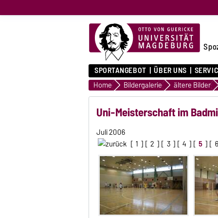
Spo
SPORTANGEBOT
ÜBER UNS
SERVI
Home
Bildergalerie
ältere Bilder
Uni-Meisterschaft im Badmi
Juli 2006
[
1
] [
2
] [
3
] [
4
] [
5
] [