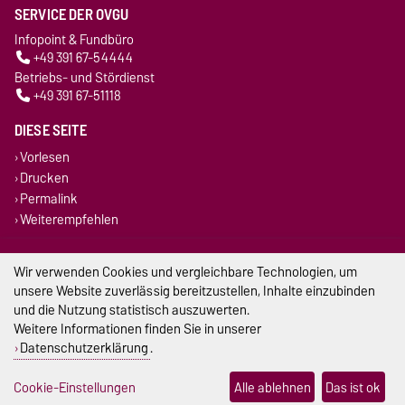
SERVICE DER OVGU
Infopoint & Fundbüro
+49 391 67-54444
Betriebs- und Stördienst
+49 391 67-51118
DIESE SEITE
Vorlesen
Drucken
Permalink
Weiterempfehlen
Impressum
Wir verwenden Cookies und vergleichbare Technologien, um
unsere Website zuverlässig bereitzustellen, Inhalte einzubinden
Datenschutz
und die Nutzung statistisch auszuwerten.
Weitere Informationen finden Sie in unserer
Barrierefreiheit
Datenschutzerklärung
.
Cookie-Einstellungen
Cookie-Einstellungen
Alle ablehnen
Das ist ok