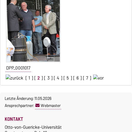
DPP_0001017
[
1
] [
2
] [
3
] [
4
] [
5
] [
6
] [
7
]
Letzte Änderung: 11.05.2026
Ansprechpartner:
Webmaster
KONTAKT
Otto-von-Guericke-Universität