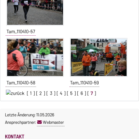
Tam_110410-57
Tam_110410-58
Tam_110410-59
[
1
] [
2
] [
3
] [
4
] [
5
] [
6
] [
7
]
Letzte Änderung: 11.05.2026
Ansprechpartner:
Webmaster
KONTAKT