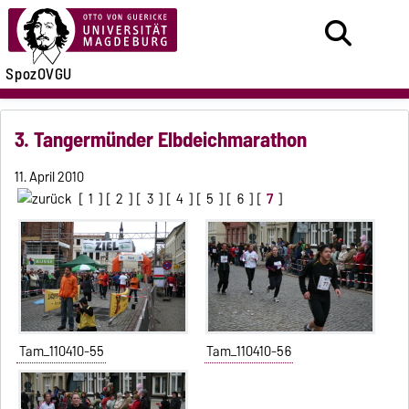
SpozOVGU
3. Tangermünder Elbdeichmarathon
11. April 2010
[
1
] [
2
] [
3
] [
4
] [
5
] [
6
] [
7
]
Tam_110410-55
Tam_110410-56