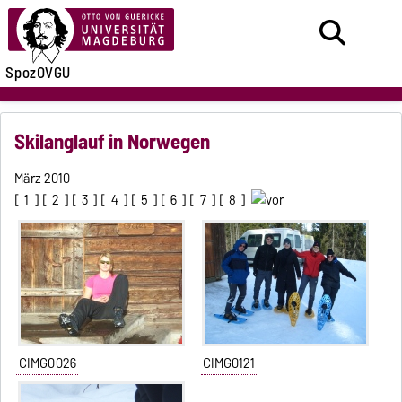
SpozOVGU
Skilanglauf in Norwegen
März 2010
[
1
] [
2
] [
3
] [
4
] [
5
] [
6
] [
7
] [
8
]
CIMG0026
CIMG0121