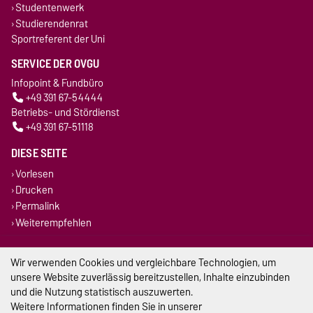
Studentenwerk
Studierendenrat
Sportreferent der Uni
SERVICE DER OVGU
Infopoint & Fundbüro
+49 391 67-54444
Betriebs- und Stördienst
+49 391 67-51118
DIESE SEITE
Vorlesen
Drucken
Permalink
Weiterempfehlen
Impressum
Wir verwenden Cookies und vergleichbare Technologien, um
unsere Website zuverlässig bereitzustellen, Inhalte einzubinden
Datenschutz
und die Nutzung statistisch auszuwerten.
Weitere Informationen finden Sie in unserer
Barrierefreiheit