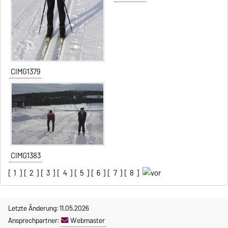
CIMG1379
CIMG1383
[
1
] [
2
] [
3
] [
4
] [
5
] [
6
] [
7
] [
8
]
Letzte Änderung: 11.05.2026
Ansprechpartner:
Webmaster