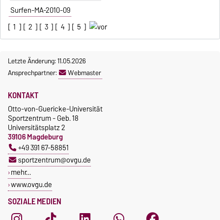
Surfen-MA-2010-09
[
1
] [
2
] [
3
] [
4
] [
5
]
Letzte Änderung: 11.05.2026
Ansprechpartner:
Webmaster
KONTAKT
Otto-von-Guericke-Universität
Sportzentrum - Geb. 18
Universitätsplatz 2
39106 Magdeburg
+49 391 67-58851
sportzentrum@ovgu.de
mehr…
www.ovgu.de
SOZIALE MEDIEN