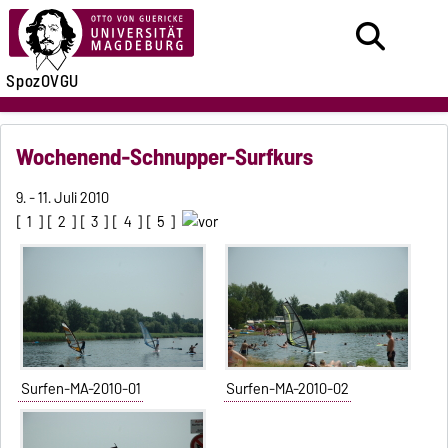
SpozOVGU
Wochenend-Schnupper-Surfkurs
9. - 11. Juli 2010
[
1
] [
2
] [
3
] [
4
] [
5
]
Surfen-MA-2010-01
Surfen-MA-2010-02