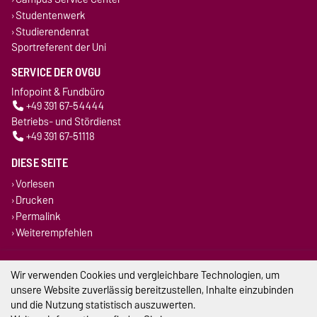
Studentenwerk
Studierendenrat
Sportreferent der Uni
SERVICE DER OVGU
Infopoint & Fundbüro
+49 391 67-54444
Betriebs- und Stördienst
+49 391 67-51118
DIESE SEITE
Vorlesen
Drucken
Permalink
Weiterempfehlen
Impressum
Wir verwenden Cookies und vergleichbare Technologien, um
unsere Website zuverlässig bereitzustellen, Inhalte einzubinden
Datenschutz
und die Nutzung statistisch auszuwerten.