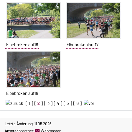
Elbebrckenlauf16
Elbebrckenlauf17
Elbebrckenlauf18
[
1
] [
2
] [
3
] [
4
] [
5
] [
6
]
Letzte Änderung: 11.05.2026
Ansprechpartner:
Webmaster