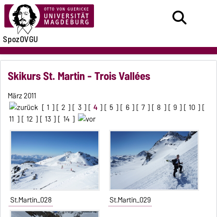
SpozOVGU
Skikurs St. Martin - Trois Vallées
März 2011
[
1
] [
2
] [
3
] [
4
] [
5
] [
6
] [
7
] [
8
] [
9
] [
10
] [
11
] [
12
] [
13
] [
14
]
St.Martin_028
St.Martin_029