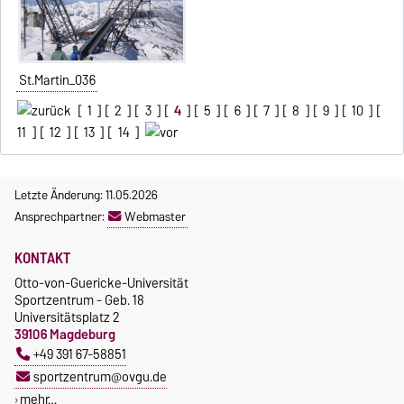
St.Martin_036
[
1
] [
2
] [
3
] [
4
] [
5
] [
6
] [
7
] [
8
] [
9
] [
10
] [
11
] [
12
] [
13
] [
14
]
Letzte Änderung: 11.05.2026
Ansprechpartner:
Webmaster
KONTAKT
Otto-von-Guericke-Universität
Sportzentrum - Geb. 18
Universitätsplatz 2
39106 Magdeburg
+49 391 67-58851
sportzentrum@ovgu.de
mehr…