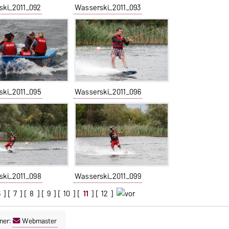
ski_2011_092
Wasserski_2011_093
ski_2011_095
Wasserski_2011_096
ski_2011_098
Wasserski_2011_099
6
] [
7
] [
8
] [
9
] [
10
] [
11
] [
12
]
ner:
Webmaster