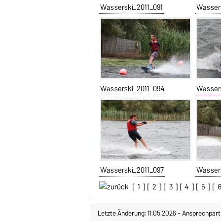
Wasserski_2011_091
Wasser
Wasserski_2011_094
Wasser
Wasserski_2011_097
Wasser
[
1
] [
2
] [
3
] [
4
] [
5
] [
Letzte Änderung: 11.05.2026
-
Ansprechpart