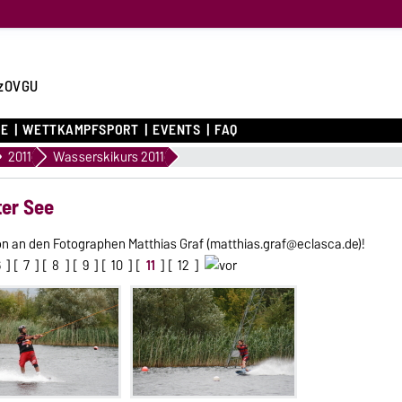
zOVGU
CE
WETTKAMPFSPORT
EVENTS
FAQ
2011
Wasserskikurs 2011
ter See
chön an den Fotographen Matthias Graf (matthias.graf@eclasca.de)!
6
] [
7
] [
8
] [
9
] [
10
] [
11
] [
12
]