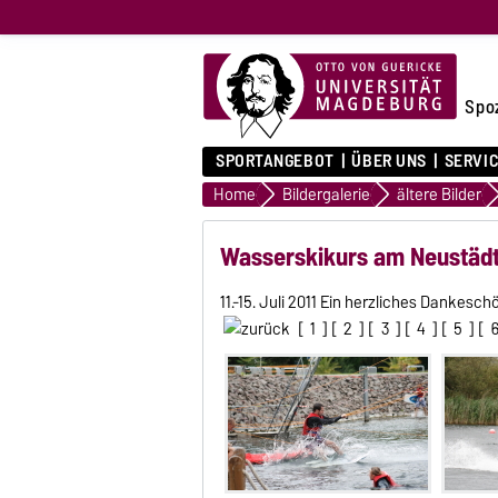
Spo
SPORTANGEBOT
ÜBER UNS
SERVI
Home
Bildergalerie
ältere Bilder
Wasserskikurs am Neustäd
11.-15. Juli 2011 Ein herzliches Dankes
[
1
] [
2
] [
3
] [
4
] [
5
] [