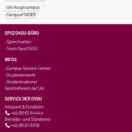
Uni Hauptcampus
CampusFINDER
SPOZOVGU-BÜRO
Sprechzeiten
Team SpozOVGU
INFOS
Campus Service Center
Studentenwerk
Studierendenrat
Sportreferent der Uni
SERVICE DER OVGU
Infopoint & Fundbüro
+49 391 67-54444
Betriebs- und Stördienst
+49 391 67-51118