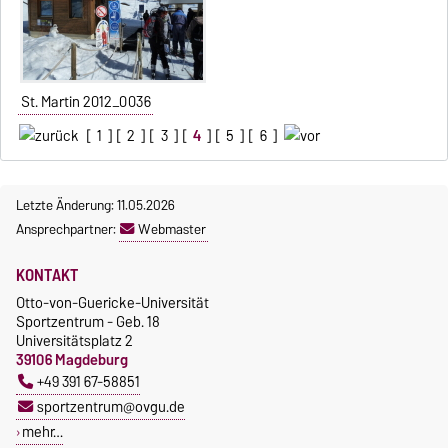
St. Martin 2012_0036
[
1
] [
2
] [
3
] [
4
] [
5
] [
6
]
Letzte Änderung: 11.05.2026
Ansprechpartner:
Webmaster
KONTAKT
Otto-von-Guericke-Universität
Sportzentrum - Geb. 18
Universitätsplatz 2
39106 Magdeburg
+49 391 67-58851
sportzentrum@ovgu.de
mehr…