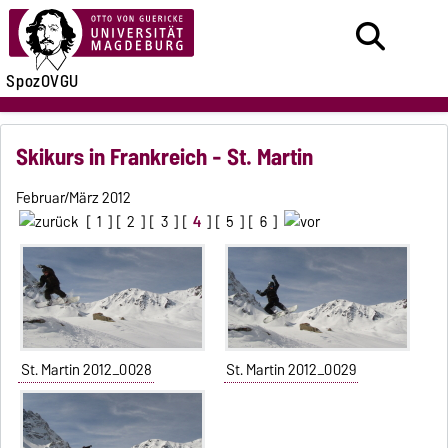
SpozOVGU
Skikurs in Frankreich - St. Martin
Februar/März 2012
[
1
] [
2
] [
3
] [
4
] [
5
] [
6
]
St. Martin 2012_0028
St. Martin 2012_0029