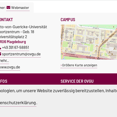
ner:
Webmaster
ONTAKT
CAMPUS
tto-von-Guericke-Universität
portzentrum - Geb. 18
iversitätsplatz 2
9106 Magdeburg
+49 391 67-58851
sportzentrum@ovgu.de
mehr…
Größere Karte anzeigen
www.ovgu.de
NFOS
SERVICE DER OVGU
Infopoint & Fundbüro
ampus Service Center
logien, um unsere Website zuverlässig bereitzustellen, Inhalt
+49 391 67-54444
Studentenwerk
Betriebs- und Stördienst
tudierendenrat
enschutzerklärung
.
+49 391 67-51118
ortreferent der Uni