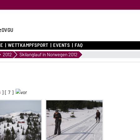
zOVGU
CE
WETTKAMPFSPORT
EVENTS
FAQ
2012
Skilanglauf in Norwegen 2012
6
] [
7
]