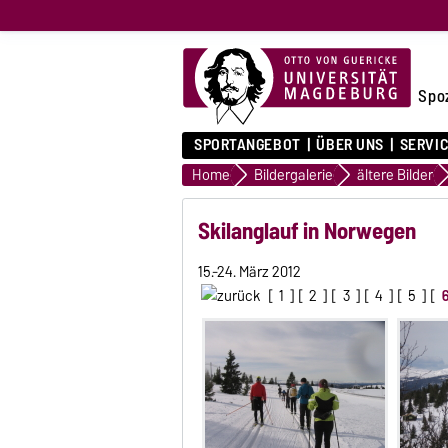
Spo
SPORTANGEBOT
ÜBER UNS
SERVI
Home
Bildergalerie
ältere Bilder
Skilanglauf in Norwegen
15.-24. März 2012
[
1
] [
2
] [
3
] [
4
] [
5
] [