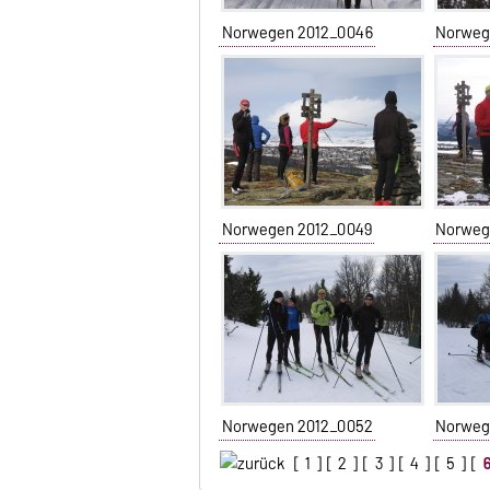
Norwegen 2012_0046
Norweg
Norwegen 2012_0049
Norweg
Norwegen 2012_0052
Norweg
[
1
] [
2
] [
3
] [
4
] [
5
] [