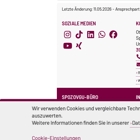
Letzte Änderung: 11.05.2026
-
Ansprechpart
SOZIALE MEDIEN
K
O
S
Un
3
SPOZOVGU-BÜRO
I
Sprechzeiten
C
Wir verwenden Cookies und vergleichbare Techno
Team SpozOVGU
auszuwerten.
S
Weitere Informationen finden Sie in unserer
Dat
Sp
Cookie-Einstellungen