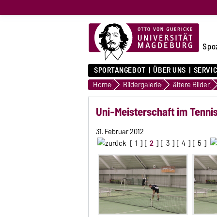
Spo
SPORTANGEBOT
ÜBER UNS
SERVI
Home
Bildergalerie
ältere Bilder
Uni-Meisterschaft im Tenni
31. Februar 2012
[
1
] [
2
] [
3
] [
4
] [
5
]