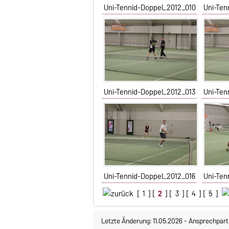
Uni-Tennid-Doppel_2012_010
Uni-Ten
Uni-Tennid-Doppel_2012_013
Uni-Ten
Uni-Tennid-Doppel_2012_016
Uni-Ten
[
1
] [
2
] [
3
] [
4
] [
5
]
Letzte Änderung: 11.05.2026
-
Ansprechpart