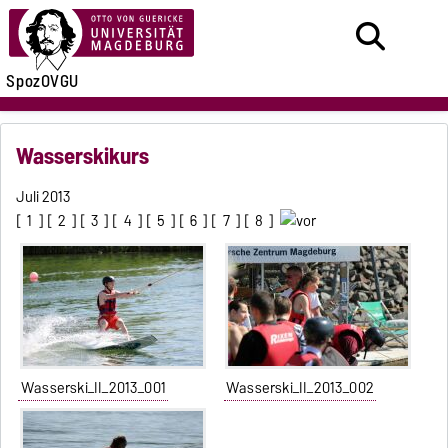
SpozOVGU
Wasserskikurs
Juli 2013
[
1
] [
2
] [
3
] [
4
] [
5
] [
6
] [
7
] [
8
]
Wasserski_II_2013_001
Wasserski_II_2013_002