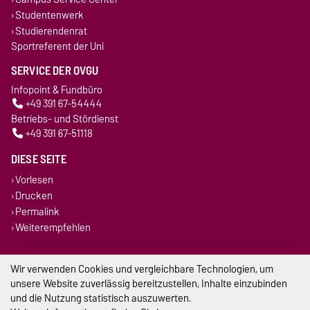
Studentenwerk
Studierendenrat
Sportreferent der Uni
SERVICE DER OVGU
Infopoint & Fundbüro
+49 391 67-54444
Betriebs- und Stördienst
+49 391 67-51118
DIESE SEITE
Vorlesen
Drucken
Permalink
Weiterempfehlen
Impressum
Wir verwenden Cookies und vergleichbare Technologien, um
unsere Website zuverlässig bereitzustellen, Inhalte einzubinden
Datenschutz
und die Nutzung statistisch auszuwerten.