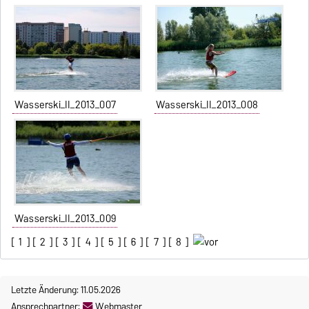
Wasserski_II_2013_007
Wasserski_II_2013_008
Wasserski_II_2013_009
[
1
] [
2
] [
3
] [
4
] [
5
] [
6
] [
7
] [
8
]
Letzte Änderung: 11.05.2026
Ansprechpartner:
Webmaster