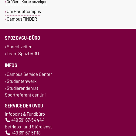
Größere Karte anzeigen
Uni Hauptcampus
CampusFINDER
SPOZOVGU-BÜRO
Sprechzeiten
Team SpozOVGU
INFOS
Campus Service Center
Studentenwerk
Studierendenrat
Sportreferent der Uni
SERVICE DER OVGU
Infopoint & Fundbüro
+49 391 67-54444
Betriebs- und Stördienst
+49 391 67-51118