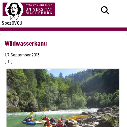
SpozOVGU
Wildwasserkanu
1.-7. September 2013
[
1
]