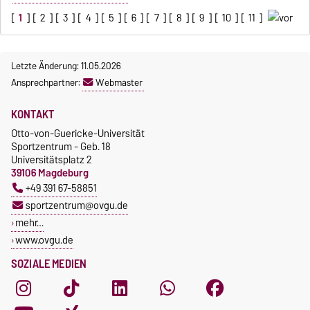
[
1
] [
2
] [
3
] [
4
] [
5
] [
6
] [
7
] [
8
] [
9
] [
10
] [
11
]
Letzte Änderung: 11.05.2026
Ansprechpartner:
Webmaster
KONTAKT
Otto-von-Guericke-Universität
Sportzentrum - Geb. 18
Universitätsplatz 2
39106 Magdeburg
+49 391 67-58851
sportzentrum@ovgu.de
mehr…
www.ovgu.de
SOZIALE MEDIEN