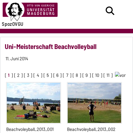
SpozOVGU
Uni-Meisterschaft Beachvolleyball
11. Juni 2014
[
1
] [
2
] [
3
] [
4
] [
5
] [
6
] [
7
] [
8
] [
9
] [
10
] [
11
]
Beachvoleyball_2013_001
Beachvoleyball_2013_002