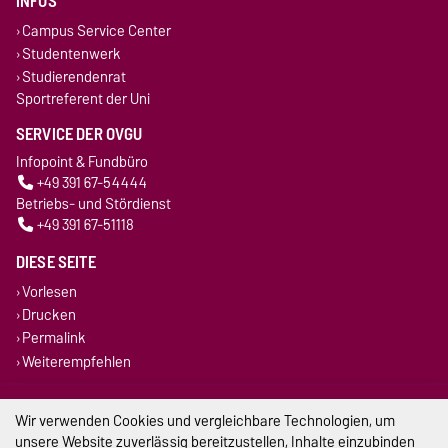
INFOS
Campus Service Center
Studentenwerk
Studierendenrat
Sportreferent der Uni
SERVICE DER OVGU
Infopoint & Fundbüro
+49 391 67-54444
Betriebs- und Stördienst
+49 391 67-51118
DIESE SEITE
Vorlesen
Drucken
Permalink
Weiterempfehlen
Impressum
Wir verwenden Cookies und vergleichbare Technologien, um
unsere Website zuverlässig bereitzustellen, Inhalte einzubinden