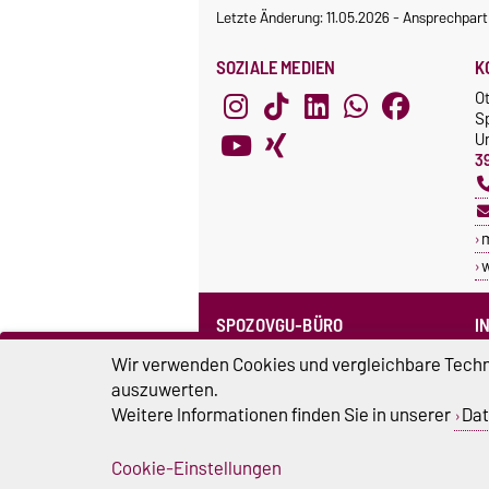
Letzte Änderung: 11.05.2026
-
Ansprechpart
SOZIALE MEDIEN
K
O
S
Un
3
SPOZOVGU-BÜRO
I
Sprechzeiten
C
Wir verwenden Cookies und vergleichbare Techno
Team SpozOVGU
auszuwerten.
S
Weitere Informationen finden Sie in unserer
Dat
Sp
Cookie-Einstellungen
Impressum
D