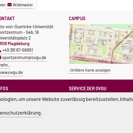
ner:
Webmaster
ONTAKT
CAMPUS
tto-von-Guericke-Universität
portzentrum - Geb. 18
iversitätsplatz 2
9106 Magdeburg
+49 391 67-58851
sportzentrum@ovgu.de
mehr…
Größere Karte anzeigen
www.ovgu.de
NFOS
SERVICE DER OVGU
Infopoint & Fundbüro
ampus Service Center
logien, um unsere Website zuverlässig bereitzustellen, Inhalt
+49 391 67-54444
Studentenwerk
Betriebs- und Stördienst
tudierendenrat
enschutzerklärung
.
+49 391 67-51118
ortreferent der Uni
atenschutz
Barrierefreiheit
Cookie-Einstel