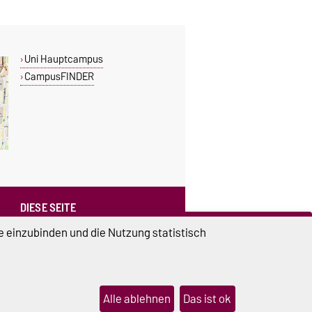
Uni Hauptcampus
CampusFINDER
DIESE SEITE
Vorlesen
e einzubinden und die Nutzung statistisch
Drucken
Permalink
Weiterempfehlen
Alle ablehnen
Das ist ok
lungen
Sitemap