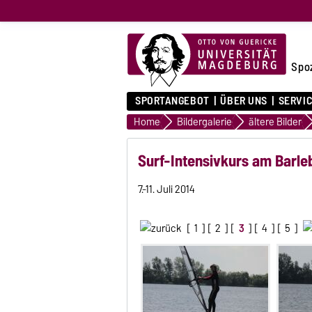
Spo
SPORTANGEBOT
ÜBER UNS
SERVI
Home
Bildergalerie
ältere Bilder
Surf-Intensivkurs am Barle
7.-11. Juli 2014
[
1
] [
2
] [
3
] [
4
] [
5
]