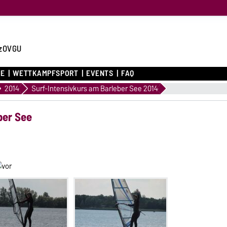
zOVGU
CE
WETTKAMPFSPORT
EVENTS
FAQ
2014
Surf-Intensivkurs am Barleber See 2014
ber See