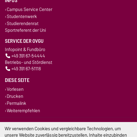
INFOS
Campus Service Center
Studentenwerk
Studierendenrat
Sportreferent der Uni
SERVICE DER OVGU
Infopoint & Fundbüro
+49 391 67-54444
Betriebs- und Stördienst
+49 391 67-51118
DIESE SEITE
Vorlesen
Drucken
Permalink
Weiterempfehlen
Impressum
Wir verwenden Cookies und vergleichbare Technologien, um
unsere Website zuverlässig bereitzustellen, Inhalte einzubinden