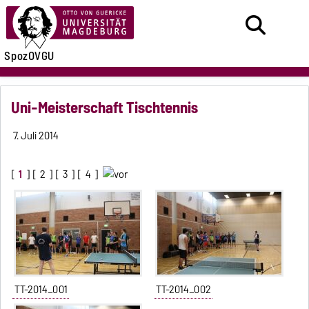
SpozOVGU
Uni-Meisterschaft Tischtennis
7. Juli 2014
[
1
] [
2
] [
3
] [
4
]
TT-2014_001
TT-2014_002