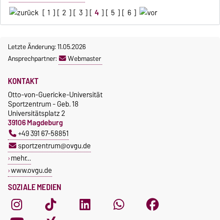
[
1
] [
2
] [
3
] [
4
] [
5
] [
6
]
Letzte Änderung: 11.05.2026
Ansprechpartner:
Webmaster
KONTAKT
Otto-von-Guericke-Universität
Sportzentrum - Geb. 18
Universitätsplatz 2
39106 Magdeburg
+49 391 67-58851
sportzentrum@ovgu.de
mehr…
www.ovgu.de
SOZIALE MEDIEN