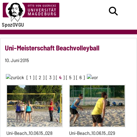
SpozOVGU
Uni-Meisterschaft Beachvolleyball
10. Juni 2015
[
1
] [
2
] [
3
] [
4
] [
5
] [
6
]
Uni-Beach_10.06.15_028
Uni-Beach_10.06.15_029