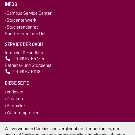
INFOS
Campus Service Center
Studentenwerk
Studierendenrat
Sportreferent der Uni
SERVICE DER OVGU
Infopoint & Fundbüro
+49 391 67-54444
Betriebs- und Stördienst
+49 391 67-51118
DIESE SEITE
Vorlesen
Drucken
Permalink
Weiterempfehlen
Impressum
Wir verwenden Cookies und vergleichbare Technologien, um
unsere Website zuverlässig bereitzustellen, Inhalte einzubinden