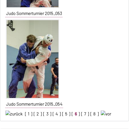
Judo Sommerturnier 2015_053
Judo Sommerturnier 2015_054
[
1
] [
2
] [
3
] [
4
] [
5
] [
6
] [
7
] [
8
]