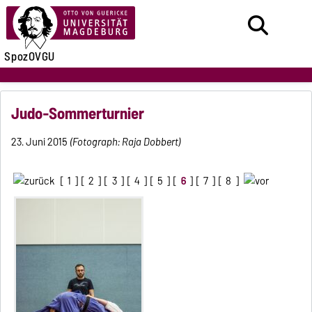
SpozOVGU
Judo-Sommerturnier
23. Juni 2015
(Fotograph: Raja Dobbert)
[
1
] [
2
] [
3
] [
4
] [
5
] [
6
] [
7
] [
8
]