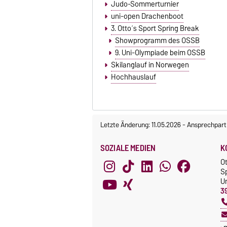
Judo-Sommerturnier
uni-open Drachenboot
3. Otto´s Sport Spring Break
Showprogramm des OSSB
9. Uni-Olympiade beim OSSB
Skilanglauf in Norwegen
Hochhauslauf
Letzte Änderung: 11.05.2026
-
Ansprechpart
SOZIALE MEDIEN
K
O
S
Un
3