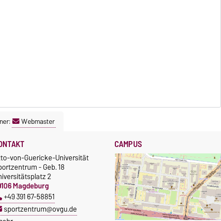
ner:
Webmaster
ONTAKT
CAMPUS
tto-von-Guericke-Universität
portzentrum - Geb. 18
iversitätsplatz 2
9106 Magdeburg
+49 391 67-58851
sportzentrum@ovgu.de