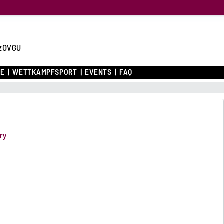
zOVGU
CE
WETTKAMPFSPORT
EVENTS
FAQ
ery