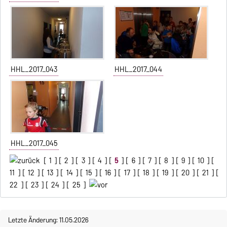
HHL_2017_043
HHL_2017_044
HHL_2017_045
[
1
] [
2
] [
3
] [
4
] [
5
] [
6
] [
7
] [
8
] [
9
] [
10
] [
11
] [
12
] [
13
] [
14
] [
15
] [
16
] [
17
] [
18
] [
19
] [
20
] [
21
] [
22
] [
23
] [
24
] [
25
]
Letzte Änderung: 11.05.2026