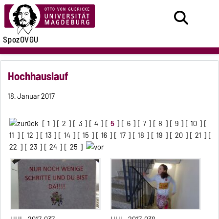
SpozOVGU
Hochhauslauf
18. Januar 2017
[
1
] [
2
] [
3
] [
4
] [
5
] [
6
] [
7
] [
8
] [
9
] [
10
] [
11
] [
12
] [
13
] [
14
] [
15
] [
16
] [
17
] [
18
] [
19
] [
20
] [
21
] [
22
] [
23
] [
24
] [
25
]