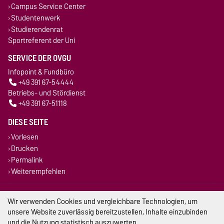
Campus Service Center
Studentenwerk
Studierendenrat
Sportreferent der Uni
SERVICE DER OVGU
Infopoint & Fundbüro
+49 391 67-54444
Betriebs- und Stördienst
+49 391 67-51118
DIESE SEITE
Vorlesen
Drucken
Permalink
Weiterempfehlen
Impressum
Wir verwenden Cookies und vergleichbare Technologien, um
unsere Website zuverlässig bereitzustellen, Inhalte einzubinden
Datenschutz
und die Nutzung statistisch auszuwerten.