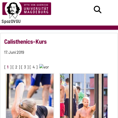
SpozOVGU
Calisthenics-Kurs
17. Juni 2019
[
1
] [
2
] [
3
] [
4
]