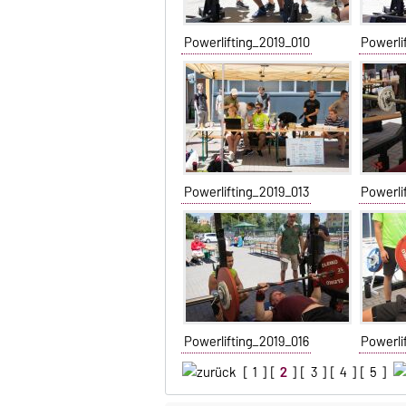
Powerlifting_2019_010
Powerli
Powerlifting_2019_013
Powerli
Powerlifting_2019_016
Powerli
[
1
] [
2
] [
3
] [
4
] [
5
]