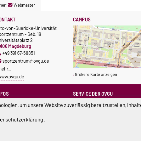
ner:
Webmaster
ONTAKT
CAMPUS
tto-von-Guericke-Universität
portzentrum - Geb. 18
iversitätsplatz 2
9106 Magdeburg
+49 391 67-58851
sportzentrum@ovgu.de
mehr…
Größere Karte anzeigen
www.ovgu.de
NFOS
SERVICE DER OVGU
Infopoint & Fundbüro
ampus Service Center
logien, um unsere Website zuverlässig bereitzustellen, Inhalt
+49 391 67-54444
Studentenwerk
Betriebs- und Stördienst
tudierendenrat
enschutzerklärung
.
+49 391 67-51118
ortreferent der Uni
atenschutz
Barrierefreiheit
Cookie-Einstel