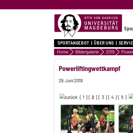
Spo
SPORTANGEBOT
ÜBER UNS
SERVI
Home
Bildergalerie
2019
Powerl
Powerliftingwettkampf
29. Juni 2019
[
1
] [
2
] [
3
] [
4
] [
5
]