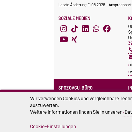
Letzte Änderung: 11.05.2026
-
Ansprechpart
SOZIALE MEDIEN
K
O
S
Un
3
SPOZOVGU-BÜRO
I
Sprechzeiten
C
Wir verwenden Cookies und vergleichbare Techno
Team SpozOVGU
auszuwerten.
S
Weitere Informationen finden Sie in unserer
Dat
Sp
Cookie-Einstellungen
Impressum
D