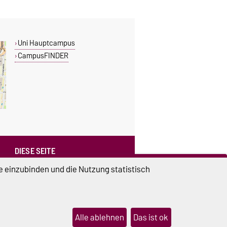
Uni Hauptcampus
CampusFINDER
DIESE SEITE
Vorlesen
e einzubinden und die Nutzung statistisch
Drucken
Permalink
Weiterempfehlen
Alle ablehnen
Das ist ok
lungen
Sitemap