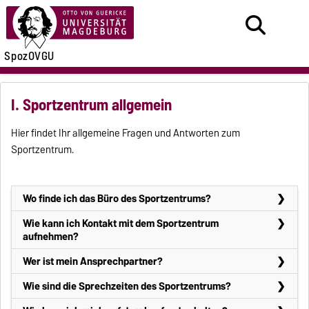
SpozOVGU
I. Sportzentrum allgemein
Hier findet Ihr allgemeine Fragen und Antworten zum
Sportzentrum.
Wo finde ich das Büro des Sportzentrums?
OVGU
Wie kann ich Kontakt mit dem Sportzentrum
aufnehmen?
Unsere Büros findest Du auf dem Hauptcampus im Gebäude 18.
OVGU
Wer ist mein Ansprechpartner?
Eine Etage die Treppe rauf und einfach im Raum 252 melden.
Unser Sekretariat ist telefonisch unter der Telefonnummer 0391
OVGU
Wie sind die Sprechzeiten des Sportzentrums?
67-58851 oder per Mail unter
sportzentrum@ovgu.de
zu
Eure allgemeinen Ansprechpartner sind die Mitarbeiter des
Das
Sekretariat
ist zu folgenden Zeiten erreichbar*: