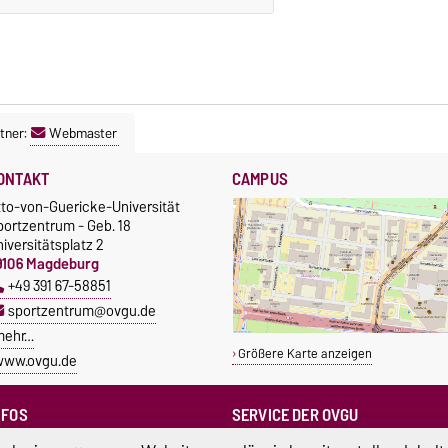
tner:
Webmaster
ONTAKT
CAMPUS
tto-von-Guericke-Universität
portzentrum - Geb. 18
iversitätsplatz 2
9106 Magdeburg
+49 391 67-58851
sportzentrum@ovgu.de
mehr…
Größere Karte anzeigen
www.ovgu.de
NFOS
SERVICE DER OVGU
Infopoint & Fundbüro
ampus Service Center