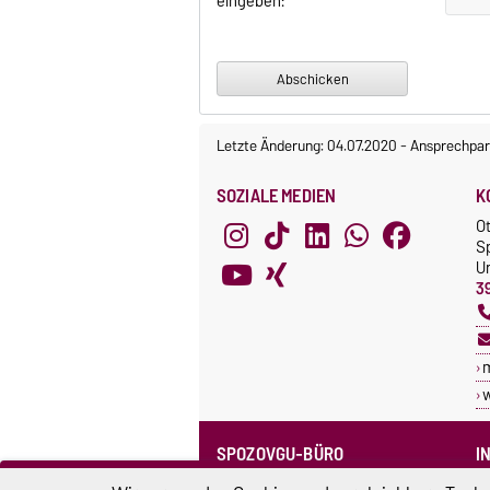
eingeben:
Letzte Änderung: 04.07.2020
-
Ansprechpar
SOZIALE MEDIEN
K
O
S
Un
3
SPOZOVGU-BÜRO
I
Sprechzeiten
C