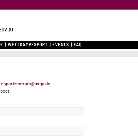
zOVGU
CE
WETTKAMPFSPORT
EVENTS
FAQ
n:
sportzentrum@ovgu.de
nboot