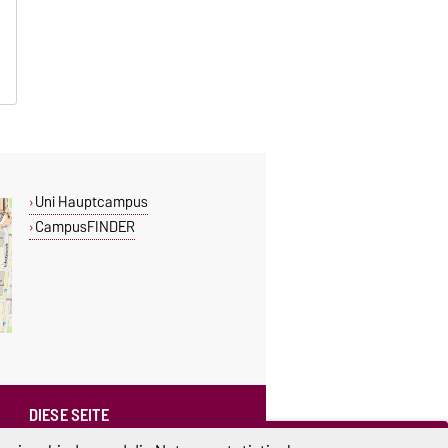
Uni Hauptcampus
CampusFINDER
DIESE SEITE
Vorlesen