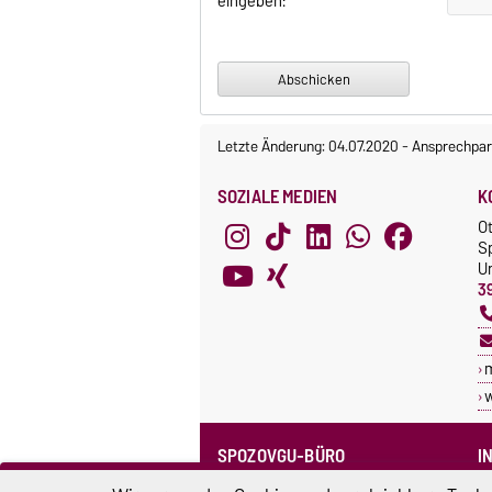
eingeben:
Letzte Änderung: 04.07.2020
-
Ansprechpar
SOZIALE MEDIEN
K
O
S
Un
3
SPOZOVGU-BÜRO
I
Sprechzeiten
C