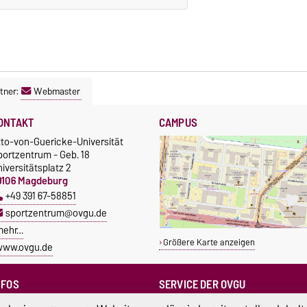
tner:
Webmaster
ONTAKT
CAMPUS
tto-von-Guericke-Universität
portzentrum - Geb. 18
iversitätsplatz 2
9106 Magdeburg
+49 391 67-58851
sportzentrum@ovgu.de
mehr…
Größere Karte anzeigen
www.ovgu.de
NFOS
SERVICE DER OVGU
Infopoint & Fundbüro
ampus Service Center