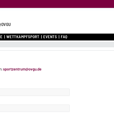
zOVGU
CE
WETTKAMPFSPORT
EVENTS
FAQ
n:
sportzentrum@ovgu.de