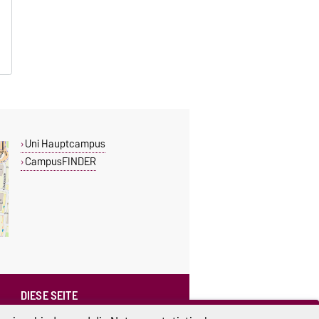
Uni Hauptcampus
CampusFINDER
DIESE SEITE
Vorlesen