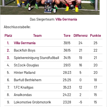
Das Siegerteam:
Villa Germania
Abschlusstabelle:
Platz
Team
Tore
Differenz
Punkte
1.
Villa Germania
39:15
24
25
2.
Backfish Boys
36:15
21
22
3.
Spielvereinigung Standfußball
34:15
19
21
4.
St.Cock-Douglas
29:13
16
20
5.
Hinter Mailand
28:23
5
20
6.
Barfuß Bethlehem
25:25
0
18
7.
1.FC Knallgas
35:23
12
17
8.
Analkondas
24:22
2
15
9.
Lokomotive Grobmotorik
23:28
-5
15