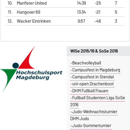
10.
Manfister United
14:39
-25
7
11.
Hangover 69
13:34
-21
5
12.
Wacker Eintrinken
9:57
-48
3
WiSe 2015/16 & SoSe 2016
Beachvolleyball
Campusfest in Magdeburg
Campusfest in Stendal
uni-open Drachenboot
DHM Fußball Frauen
Fußball Studenten Liga SoSe
2016
Judo-Weihnachtsturnier
DHM Judo
Judo-Sommerturnier