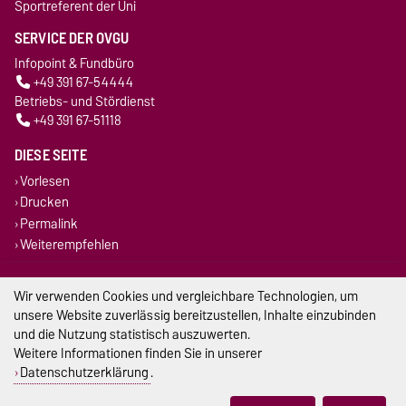
Sportreferent der Uni
SERVICE DER OVGU
Infopoint & Fundbüro
+49 391 67-54444
Betriebs- und Stördienst
+49 391 67-51118
DIESE SEITE
Vorlesen
Drucken
Permalink
Weiterempfehlen
Impressum
Wir verwenden Cookies und vergleichbare Technologien, um
unsere Website zuverlässig bereitzustellen, Inhalte einzubinden
Datenschutz
und die Nutzung statistisch auszuwerten.
Weitere Informationen finden Sie in unserer
Barrierefreiheit
Datenschutzerklärung
.
Cookie-Einstellungen