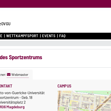
zOVGU
CE
WETTKAMPFSPORT
EVENTS
FAQ
 des Sportzentrums
tner:
Webmaster
ONTAKT
CAMPUS
tto-von-Guericke-Universität
portzentrum - Geb. 18
iversitätsplatz 2
9106 Magdeburg