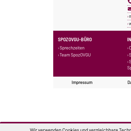
SPOZOVGU-BÜRO
I
Sprechzeiten
C
Team SpozOVGU
S
Sp
Impressum
D
Wir verwenden Cookies und vergleichbare Techno