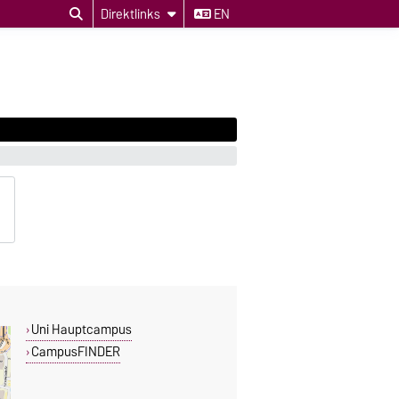
Direktlinks
EN
Uni Hauptcampus
CampusFINDER