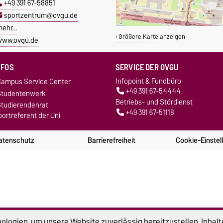
+49 391 67-58851
sportzentrum@ovgu.de
mehr…
Größere Karte anzeigen
www.ovgu.de
NFOS
SERVICE DER OVGU
Infopoint & Fundbüro
ampus Service Center
+49 391 67-54444
Studentenwerk
Betriebs- und Stördienst
tudierendenrat
+49 391 67-51118
ortreferent der Uni
atenschutz
Barrierefreiheit
Cookie-Einstel
logien, um unsere Website zuverlässig bereitzustellen, Inhalt