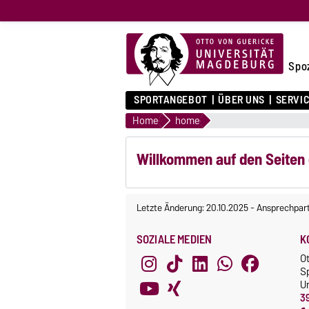
Spo
SPORTANGEBOT
ÜBER UNS
SERVI
Home
home
Willkommen auf den Seiten
Letzte Änderung: 20.10.2025
-
Ansprechpar
SOZIALE MEDIEN
K
O
S
Un
3