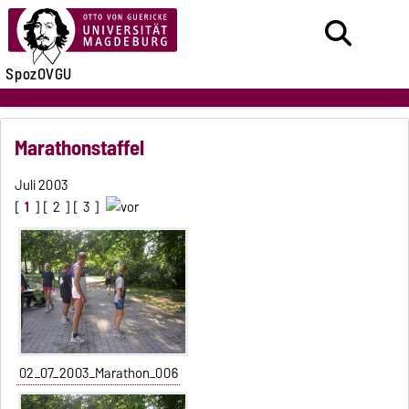
SpozOVGU
Marathonstaffel
Juli 2003
[
1
] [
2
] [
3
]
02_07_2003_Marathon_006