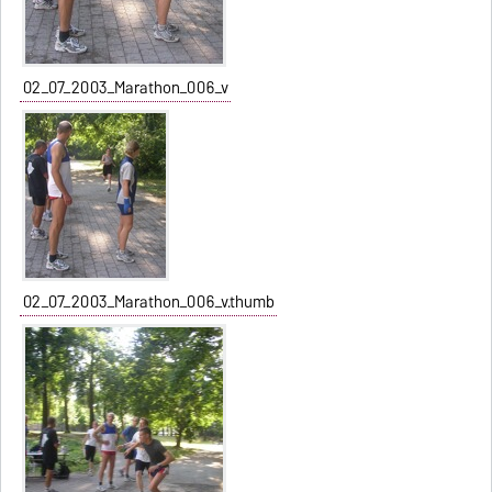
02_07_2003_Marathon_006_v
02_07_2003_Marathon_006_v.thumb