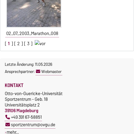
02_07_2003_Marathon_008
[
1
] [
2
] [
3
]
Letzte Änderung: 11.05.2026
Ansprechpartner:
Webmaster
KONTAKT
Otto-von-Guericke-Universität
Sportzentrum - Geb. 18
Universitätsplatz 2
39106 Magdeburg
+49 391 67-58851
sportzentrum@ovgu.de
mehr…