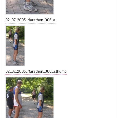
02_07_2003_Marathon_006_a
02_07_2003_Marathon_006_a.thumb