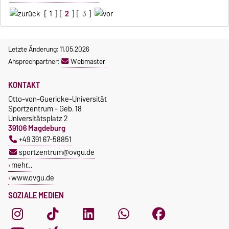
[
1
] [
2
] [
3
]
Letzte Änderung: 11.05.2026
Ansprechpartner:
Webmaster
KONTAKT
Otto-von-Guericke-Universität
Sportzentrum - Geb. 18
Universitätsplatz 2
39106 Magdeburg
+49 391 67-58851
sportzentrum@ovgu.de
mehr…
www.ovgu.de
SOZIALE MEDIEN