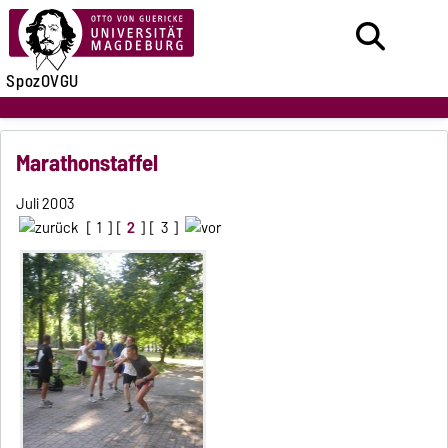
SpozOVGU
Marathonstaffel
Juli 2003
[
1
] [
2
] [
3
]