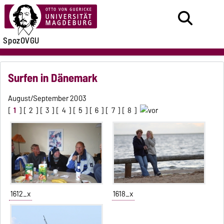
SpozOVGU
Surfen in Dänemark
August/September 2003
[
1
] [
2
] [
3
] [
4
] [
5
] [
6
] [
7
] [
8
]
1612_x
1618_x