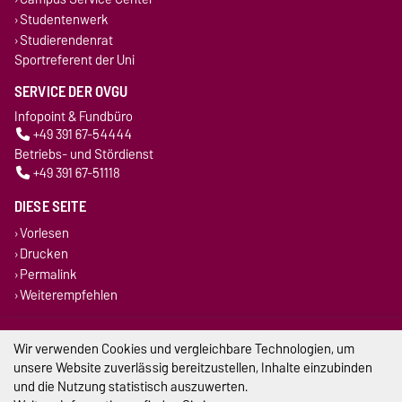
Studentenwerk
Studierendenrat
Sportreferent der Uni
SERVICE DER OVGU
Infopoint & Fundbüro
+49 391 67-54444
Betriebs- und Stördienst
+49 391 67-51118
DIESE SEITE
Vorlesen
Drucken
Permalink
Weiterempfehlen
Impressum
Wir verwenden Cookies und vergleichbare Technologien, um
unsere Website zuverlässig bereitzustellen, Inhalte einzubinden
Datenschutz
und die Nutzung statistisch auszuwerten.