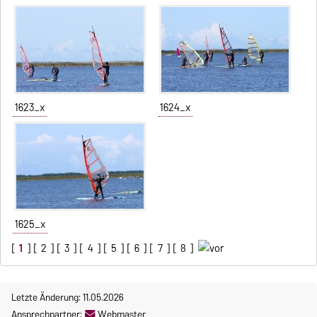
1623_x
1624_x
1625_x
[
1
] [
2
] [
3
] [
4
] [
5
] [
6
] [
7
] [
8
]
Letzte Änderung: 11.05.2026
Ansprechpartner:
Webmaster