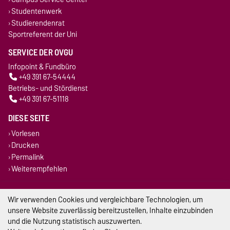
Studentenwerk
Studierendenrat
Sportreferent der Uni
SERVICE DER OVGU
Infopoint & Fundbüro
+49 391 67-54444
Betriebs- und Stördienst
+49 391 67-51118
DIESE SEITE
Vorlesen
Drucken
Permalink
Weiterempfehlen
Impressum
Wir verwenden Cookies und vergleichbare Technologien, um
unsere Website zuverlässig bereitzustellen, Inhalte einzubinden
Datenschutz
und die Nutzung statistisch auszuwerten.