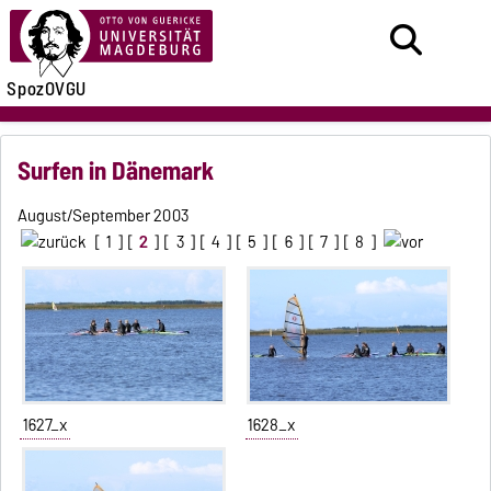
SpozOVGU
Surfen in Dänemark
August/September 2003
[
1
] [
2
] [
3
] [
4
] [
5
] [
6
] [
7
] [
8
]
1627_x
1628_x