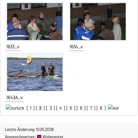
1633_x
1634_x
1643A_x
[
1
] [
2
] [
3
] [
4
] [
5
] [
6
] [
7
] [
8
]
Letzte Änderung: 11.05.2026
Ansprechpartner:
Webmaster