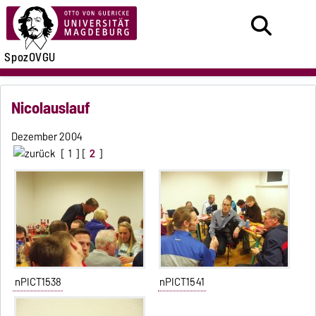
SpozOVGU
Nicolauslauf
Dezember 2004
[
1
] [
2
]
nPICT1538
nPICT1541