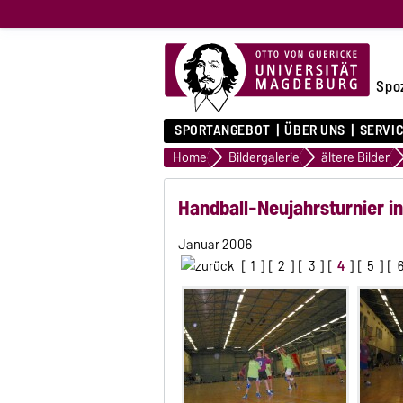
Spo
SPORTANGEBOT
ÜBER UNS
SERVI
Home
Bildergalerie
ältere Bilder
Handball-Neujahrsturnier i
Januar 2006
[
1
] [
2
] [
3
] [
4
] [
5
] [