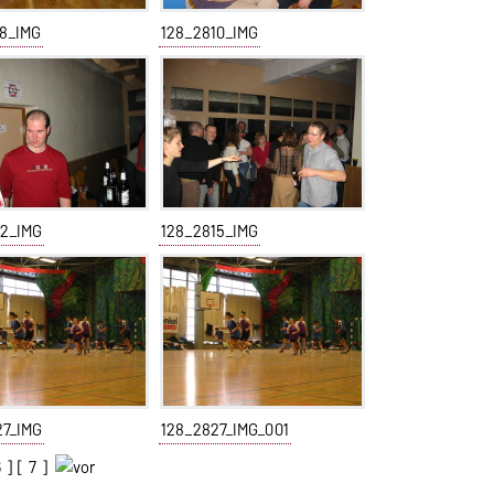
68_IMG
128_2810_IMG
12_IMG
128_2815_IMG
27_IMG
128_2827_IMG_001
6
] [
7
]