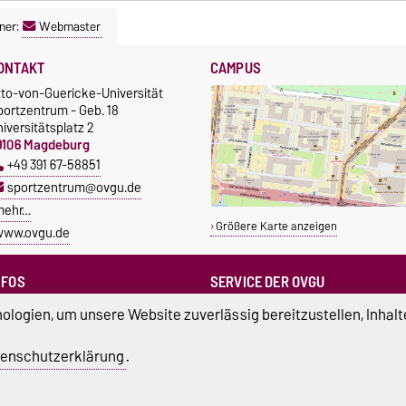
ner:
Webmaster
ONTAKT
CAMPUS
tto-von-Guericke-Universität
portzentrum - Geb. 18
iversitätsplatz 2
9106 Magdeburg
+49 391 67-58851
sportzentrum@ovgu.de
mehr…
Größere Karte anzeigen
www.ovgu.de
NFOS
SERVICE DER OVGU
Infopoint & Fundbüro
ampus Service Center
logien, um unsere Website zuverlässig bereitzustellen, Inhalt
+49 391 67-54444
Studentenwerk
Betriebs- und Stördienst
tudierendenrat
enschutzerklärung
.
+49 391 67-51118
ortreferent der Uni