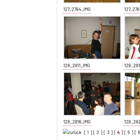
127_2764_IMG
127_27
128_2811_IMG
128_28
128_2816_IMG
128_28
[
1
] [
2
] [
3
] [
4
] [
5
] [