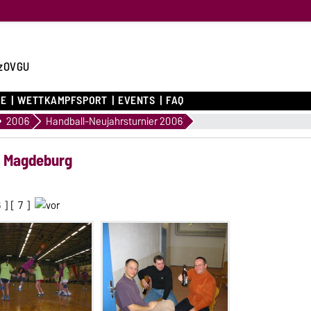
zOVGU
CE
WETTKAMPFSPORT
EVENTS
FAQ
2006
Handball-Neujahrsturnier 2006
n Magdeburg
6
] [
7
]