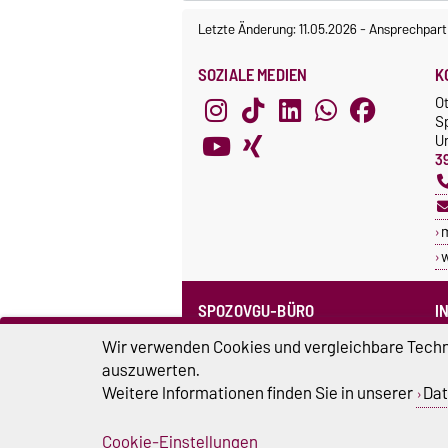
Letzte Änderung: 11.05.2026
-
Ansprechpart
SOZIALE MEDIEN
K
O
S
Un
3
SPOZOVGU-BÜRO
I
Sprechzeiten
C
Wir verwenden Cookies und vergleichbare Techno
Team SpozOVGU
auszuwerten.
S
Weitere Informationen finden Sie in unserer
Dat
Sp
Cookie-Einstellungen