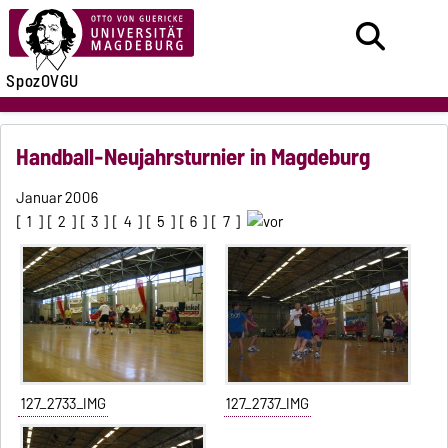
SpozOVGU
Handball-Neujahrsturnier in Magdeburg
Januar 2006
[
1
] [
2
] [
3
] [
4
] [
5
] [
6
] [
7
]
127_2733_IMG
127_2737_IMG