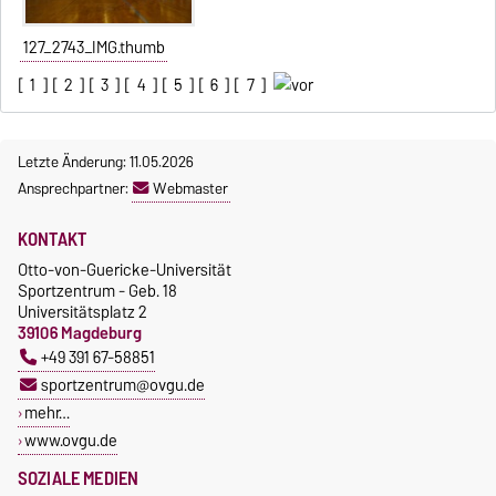
127_2743_IMG.thumb
[
1
] [
2
] [
3
] [
4
] [
5
] [
6
] [
7
]
Letzte Änderung: 11.05.2026
Ansprechpartner:
Webmaster
KONTAKT
Otto-von-Guericke-Universität
Sportzentrum - Geb. 18
Universitätsplatz 2
39106 Magdeburg
+49 391 67-58851
sportzentrum@ovgu.de
mehr…
www.ovgu.de
SOZIALE MEDIEN