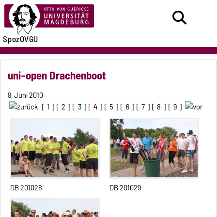
SpozOVGU
uni-open Drachenboot
9. Juni 2010
[
1
] [
2
] [
3
] [
4
] [
5
] [
6
] [
7
] [
8
] [
9
]
DB 201028
DB 201029