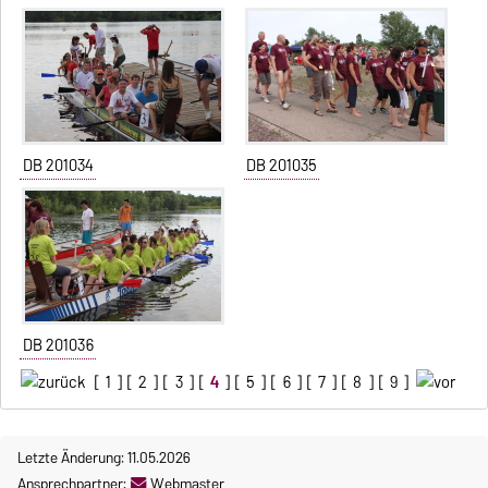
DB 201034
DB 201035
DB 201036
[
1
] [
2
] [
3
] [
4
] [
5
] [
6
] [
7
] [
8
] [
9
]
Letzte Änderung: 11.05.2026
Ansprechpartner:
Webmaster