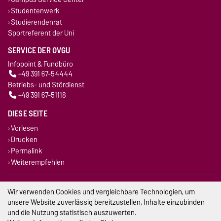
Studentenwerk
Studierendenrat
Sportreferent der Uni
SERVICE DER OVGU
Infopoint & Fundbüro
+49 391 67-54444
Betriebs- und Stördienst
+49 391 67-51118
DIESE SEITE
Vorlesen
Drucken
Permalink
Weiterempfehlen
Impressum
Wir verwenden Cookies und vergleichbare Technologien, um
unsere Website zuverlässig bereitzustellen, Inhalte einzubinden
Datenschutz
und die Nutzung statistisch auszuwerten.