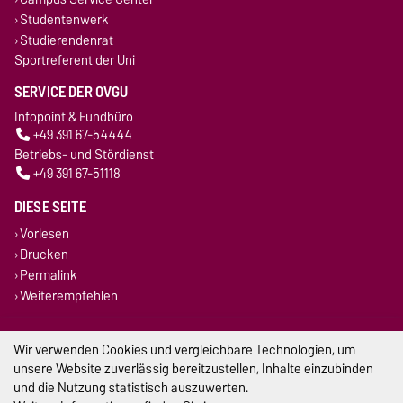
Studentenwerk
Studierendenrat
Sportreferent der Uni
SERVICE DER OVGU
Infopoint & Fundbüro
+49 391 67-54444
Betriebs- und Stördienst
+49 391 67-51118
DIESE SEITE
Vorlesen
Drucken
Permalink
Weiterempfehlen
Impressum
Wir verwenden Cookies und vergleichbare Technologien, um
unsere Website zuverlässig bereitzustellen, Inhalte einzubinden
Datenschutz
und die Nutzung statistisch auszuwerten.