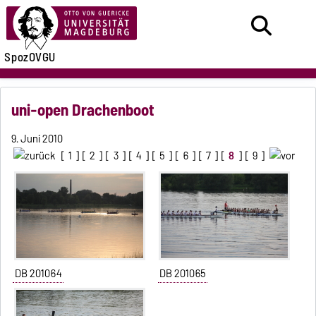
SpozOVGU
uni-open Drachenboot
9. Juni 2010
[
1
] [
2
] [
3
] [
4
] [
5
] [
6
] [
7
] [
8
] [
9
]
DB 201064
DB 201065