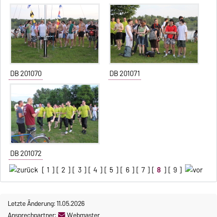
DB 201070
DB 201071
DB 201072
[
1
] [
2
] [
3
] [
4
] [
5
] [
6
] [
7
] [
8
] [
9
]
Letzte Änderung: 11.05.2026
Ansprechpartner:
Webmaster