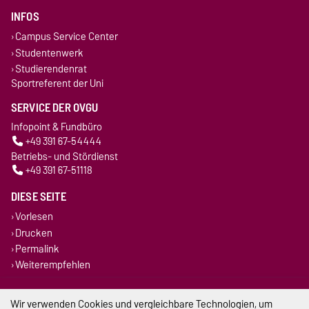
INFOS
Campus Service Center
Studentenwerk
Studierendenrat
Sportreferent der Uni
SERVICE DER OVGU
Infopoint & Fundbüro
+49 391 67-54444
Betriebs- und Stördienst
+49 391 67-51118
DIESE SEITE
Vorlesen
Drucken
Permalink
Weiterempfehlen
Impressum
Wir verwenden Cookies und vergleichbare Technologien, um