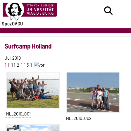
SpozOVGU
Surfcamp Holland
Juli 2010
[
1
] [
2
] [
3
]
NL_2010_001
NL_2010_002