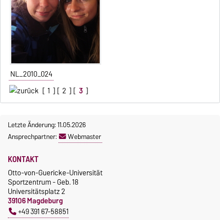
NL_2010_024
[
1
] [
2
] [
3
]
Letzte Änderung: 11.05.2026
Ansprechpartner:
Webmaster
KONTAKT
Otto-von-Guericke-Universität
Sportzentrum - Geb. 18
Universitätsplatz 2
39106 Magdeburg
+49 391 67-58851