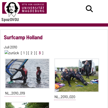
SpozOVGU
Surfcamp Holland
Juli 2010
[
1
] [
2
] [
3
]
NL_2010_019
NL_2010_020