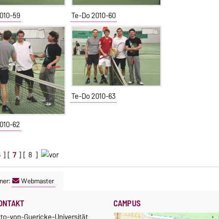
010-59
Te-Do 2010-60
Te-Do 2010-63
010-62
6
] [
7
] [
8
]
ner:
Webmaster
ONTAKT
CAMPUS
tto-von-Guericke-Universität