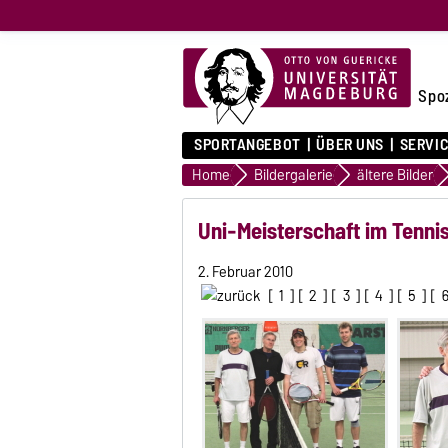
Spo
SPORTANGEBOT
ÜBER UNS
SERVI
Home
Bildergalerie
ältere Bilder
Uni-Meisterschaft im Tenni
2. Februar 2010
[
1
] [
2
] [
3
] [
4
] [
5
] [