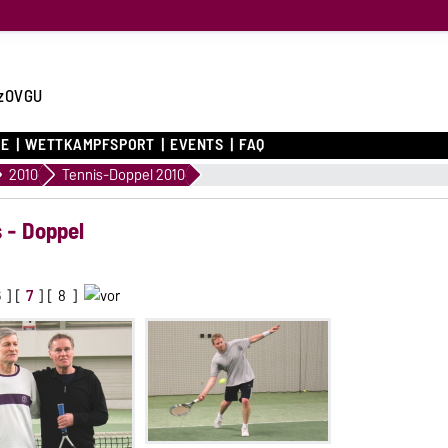
zOVGU
CE
WETTKAMPFSPORT
EVENTS
FAQ
2010
Tennis-Doppel 2010
s - Doppel
6
] [
7
] [
8
]