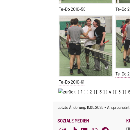
Te-Do 2010-58
Te-Do 2
Te-Do 2
Te-Do 2010-61
[
1
] [
2
] [
3
] [
4
] [
5
] [
Letzte Änderung: 11.05.2026
-
Ansprechpart
SOZIALE MEDIEN
K
O