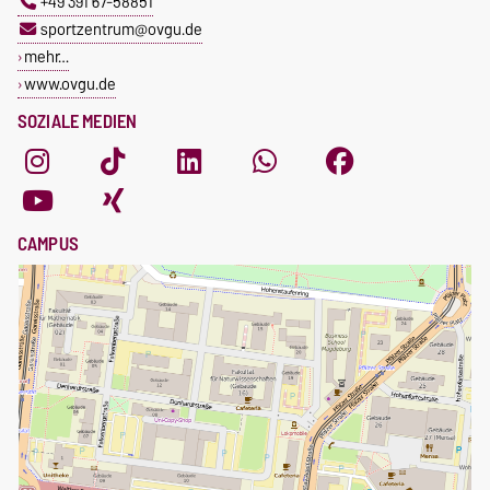
+49 391 67-58851
sportzentrum@ovgu.de
mehr…
www.ovgu.de
SOZIALE MEDIEN
CAMPUS