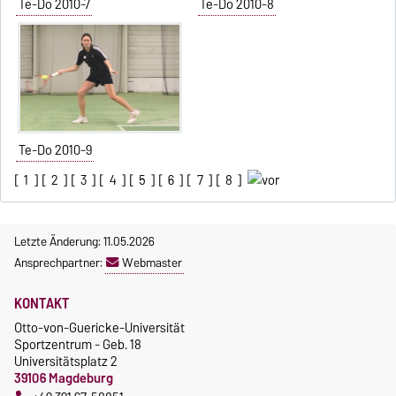
Te-Do 2010-7
Te-Do 2010-8
Te-Do 2010-9
[
1
] [
2
] [
3
] [
4
] [
5
] [
6
] [
7
] [
8
]
Letzte Änderung: 11.05.2026
Ansprechpartner:
Webmaster
KONTAKT
Otto-von-Guericke-Universität
Sportzentrum - Geb. 18
Universitätsplatz 2
39106 Magdeburg