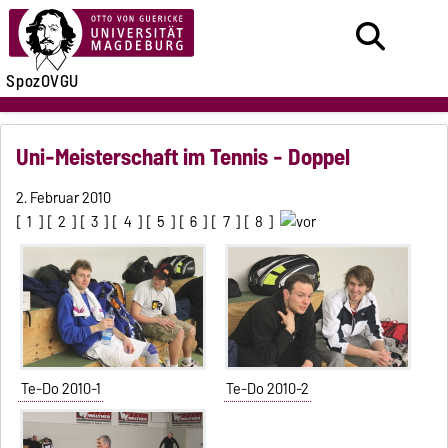
SpozOVGU
Uni-Meisterschaft im Tennis - Doppel
2. Februar 2010
[
1
] [
2
] [
3
] [
4
] [
5
] [
6
] [
7
] [
8
]
Te-Do 2010-1
Te-Do 2010-2